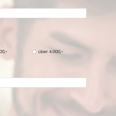
000,-
über 4.000,-