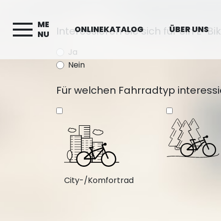
ME
ONLINEKATALOG
ÜBER UNS
Interessieren Sie sich für ein E-Bi
NU
Ja
Nein
Für welchen Fahrradtyp interessi
City-/Komfortrad